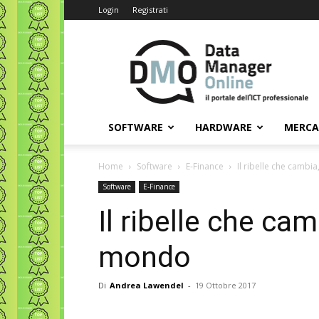
Login
Registrati
Data
Manager
Online
SOFTWARE
HARDWARE
MERC
Home
Software
E-Finance
Il ribelle che camb
Software
E-Finance
Il ribelle che ca
mondo
Di
Andrea Lawendel
-
19 Ottobre 2017