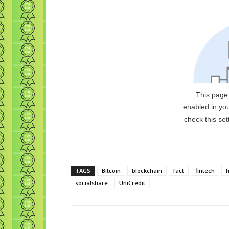
TAGS
Bitcoin
blockchain
fact
fintech
socialshare
UniCredit