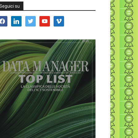
Seguici su
acebook
linkedin
twitter
youtube
vimeo