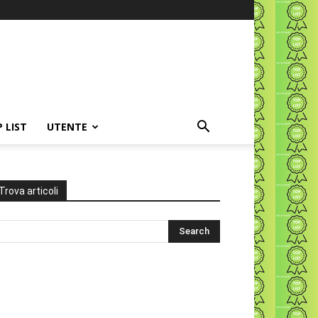
P LIST
UTENTE
Trova articoli