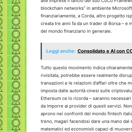
alle imprese il lancio del suo CoCo Framewo
blockchain networks” in ambiente Microsoft 
finanziariamente, a Corda, altro progetto is
creata tre anni fa da un trader di Borsa – e 
del mondo finanziario in generale.
Leggi anche:
Consolidato e AI con C
Tutto questo movimento indica chiaramente
rivisitata, potrebbe essere realmente disrup
transazioni e le relazioni d’affari oltre che
imposta dalle autorità cinesi sulle criptovalu
Ethereum ce lo ricorda – saranno necessari 
da imporre ai provider di questi servizi. N
aprono nei confronti del mondo fintech ital
treno, magari facendosi dare una mano dal
matematici ed economisti capaci di muoversi