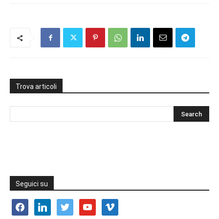
Trova articoli
Seguici su
facebook
linkedin
twitter
youtube
vimeo