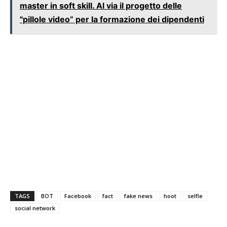
master in soft skill. Al via il progetto delle
"pillole video” per la formazione dei dipendenti
TAGS
BOT
Facebook
fact
fake news
hoot
selfie
social network