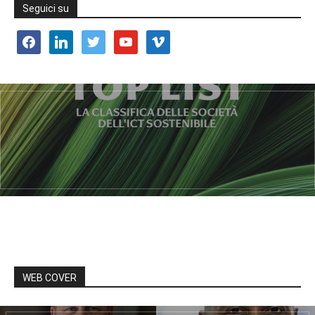
Seguici su
facebook
linkedin
twitter
youtube
vimeo
WEB COVER