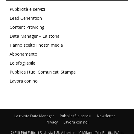
Pubblicità e servizi
Lead Generation
Content Providing
Data Manager – La storia
Hanno scelto i nostri media
Abbonamento
Lo sfogliabile
Pubblica i tuoi Comunicati Stampa
Lavora con noi
La rivista Data Manager
Pubblicità e servizi
Newsletter
Privacy
Lavora con noi
© F.lli Pini Editori S.r.l., via L.B. Alberti n. 10 Milano (MI), Partita IVA n.