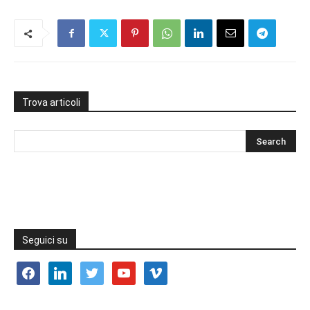
Trova articoli
Seguici su
facebook
linkedin
twitter
youtube
vimeo