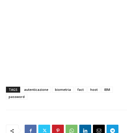
TAGS
autenticazione
biometria
fact
hoot
IBM
password