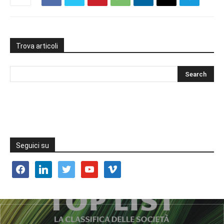
Trova articoli
Seguici su
facebook
linkedin
twitter
youtube
vimeo