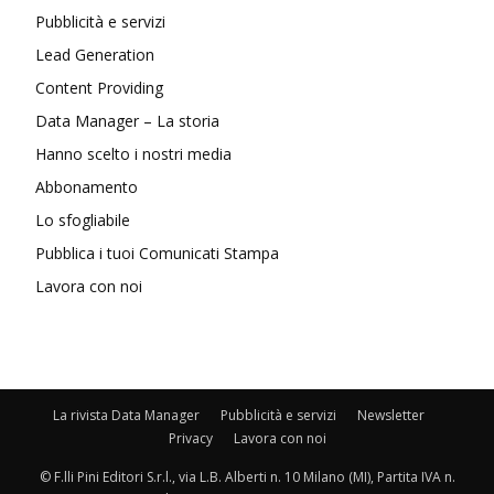
Pubblicità e servizi
Lead Generation
Content Providing
Data Manager – La storia
Hanno scelto i nostri media
Abbonamento
Lo sfogliabile
Pubblica i tuoi Comunicati Stampa
Lavora con noi
La rivista Data Manager
Pubblicità e servizi
Newsletter
Privacy
Lavora con noi
© F.lli Pini Editori S.r.l., via L.B. Alberti n. 10 Milano (MI), Partita IVA n.