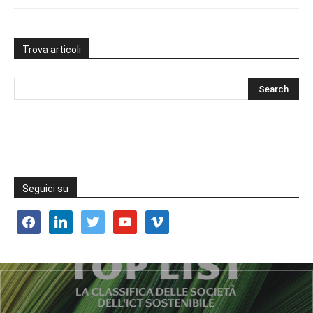
Trova articoli
Seguici su
facebook
linkedin
twitter
youtube
vimeo