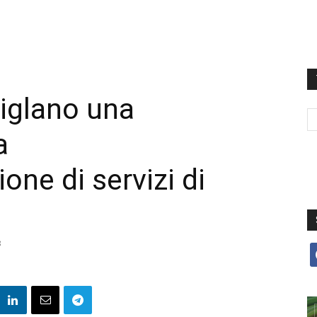
siglano una
a
ne di servizi di
8
f