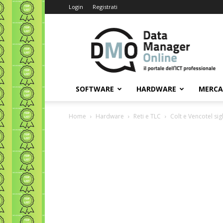
Login
Registrati
Data
Manager
Online
SOFTWARE
HARDWARE
MERC
Home
Hardware
Reti e TLC
Colt e Vencotel sig