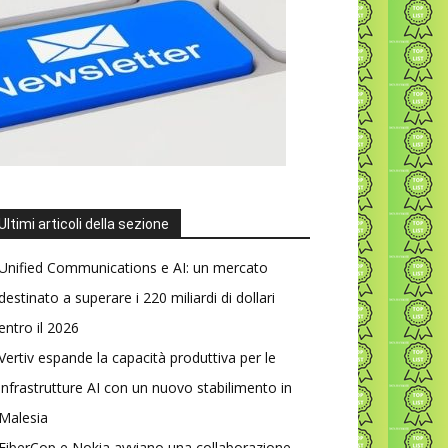
Ultimi articoli della sezione
Unified Communications e AI: un mercato
destinato a superare i 220 miliardi di dollari
entro il 2026
Vertiv espande la capacità produttiva per le
infrastrutture AI con un nuovo stabilimento in
Malesia
FiberCop e Nokia avviano una collaborazione