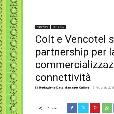
Hardware
Reti e TLC
Colt e Vencotel 
partnership per l
commercializzazio
connettività
Di
Redazione Data Manager Online
-
9 Febbraio 201
Share