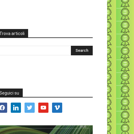
Trova articoli
Seguici su
acebook
linkedin
twitter
youtube
vimeo