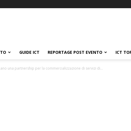
ATO
GUIDE ICT
REPORTAGE POST EVENTO
ICT TO
lano una partnership per la commercializzazione di servizi di...