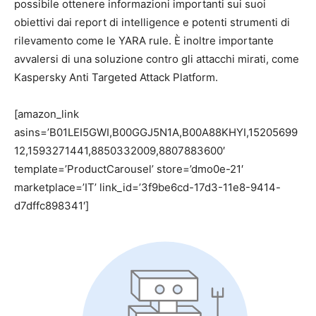
possibile ottenere informazioni importanti sui suoi
obiettivi dai report di intelligence e potenti strumenti di
rilevamento come le YARA rule. È inoltre importante
avvalersi di una soluzione contro gli attacchi mirati, come
Kaspersky Anti Targeted Attack Platform.
[amazon_link
asins=’B01LEI5GWI,B00GGJ5N1A,B00A88KHYI,15205699
12,1593271441,8850332009,8807883600′
template=’ProductCarousel’ store=’dmo0e-21′
marketplace=’IT’ link_id=’3f9be6cd-17d3-11e8-9414-
d7dffc898341′]