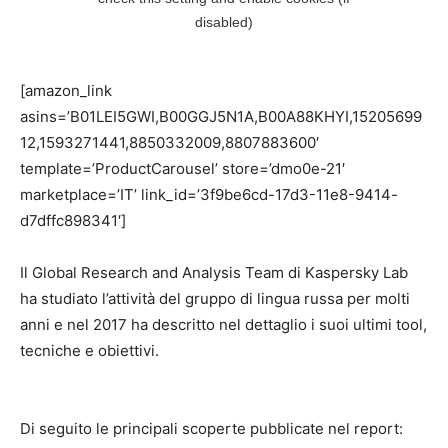
[amazon_link
asins=’B01LEI5GWI,B00GGJ5N1A,B00A88KHYI,15205699
12,1593271441,8850332009,8807883600′
template=’ProductCarousel’ store=’dmo0e-21′
marketplace=’IT’ link_id=’3f9be6cd-17d3-11e8-9414-
d7dffc898341′]
Il Global Research and Analysis Team di Kaspersky Lab
ha studiato l’attività del gruppo di lingua russa per molti
anni e nel 2017 ha descritto nel dettaglio i suoi ultimi tool,
tecniche e obiettivi.
Di seguito le principali scoperte pubblicate nel report: