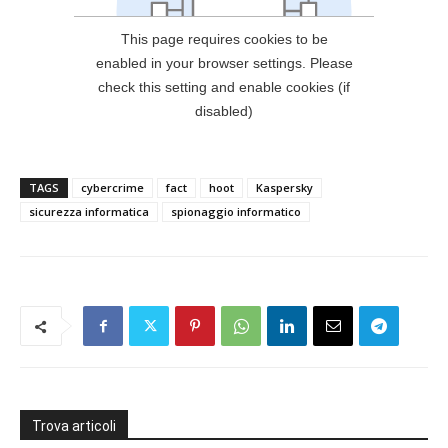
TAGS
cybercrime
fact
hoot
Kaspersky
sicurezza informatica
spionaggio informatico
Trova articoli