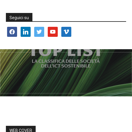
Seguici su
facebook
linkedin
twitter
youtube
vimeo
WEB COVER