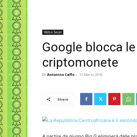
Web e Social
Google blocca le 
criptomonete
Di
Antonino Caffo
-
15 Marzo 2018
Share
A partire da giugno Big G eliminerà dalle pr