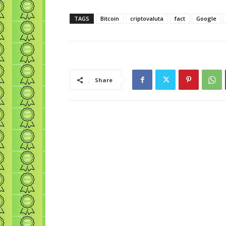
TAGS
Bitcoin
criptovaluta
fact
Google
Share