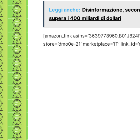
Leggi anche:
Disinformazione, secon
supera i 400 miliardi di dollari
[amazon_link asins=’3639778960,B01J824
store=’dmo0e-21′ marketplace=’IT’ link_i