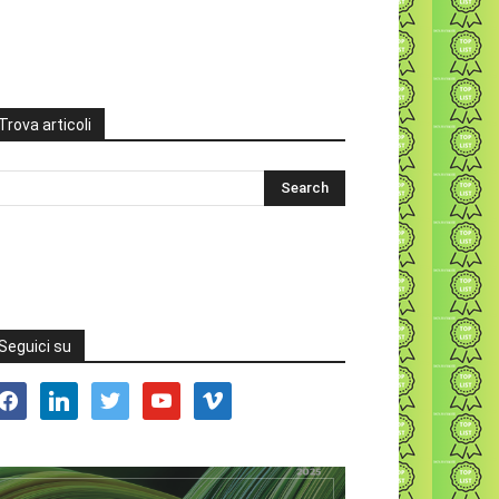
Trova articoli
Seguici su
acebook
linkedin
twitter
youtube
vimeo