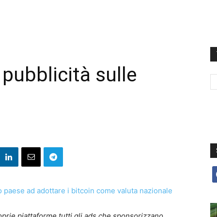
pubblicità sulle
f
oprie piattaforme tutti gli ads che sponsorizzano