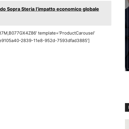
do Sopra Steria l’impatto economico globale
R7M,B077GX4Z86′ template=’ProductCarousel’
d=’e9105a40-2839-11e8-952d-7593dfad3885′]