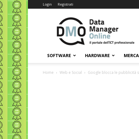
Login
Registrati
Data
Manager
Online
SOFTWARE
HARDWARE
MERC
Home
Web e Social
Google blocca le pubblicità 