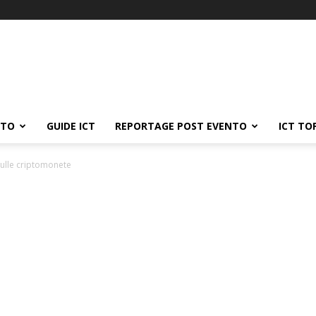
ATO
GUIDE ICT
REPORTAGE POST EVENTO
ICT TO
sulle criptomonete