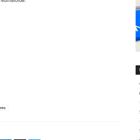
e reumatoide.
nto