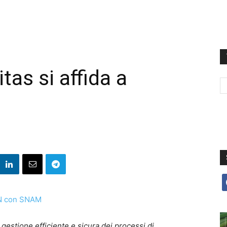
as si affida a
f
estione efficiente e sicura dei processi di