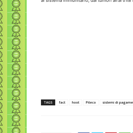
al sistema immunitario, dai tumori all’artrit
TAGS
fact
hoot
Piteco
sistemi di pagame