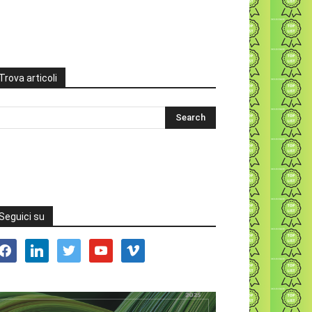
Trova articoli
Seguici su
acebook
linkedin
twitter
youtube
vimeo