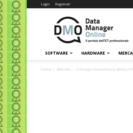
Login
Registrati
Data
Manager
Online
SOFTWARE
HARDWARE
MERC
Home
Mercato
Il Gruppo Humanitas si affida a 