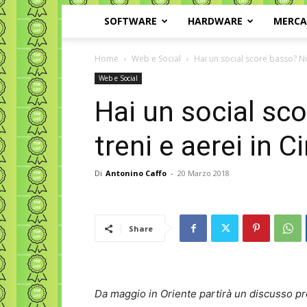
SOFTWARE
HARDWARE
MERC
Home
Web e Social
Hai un social score basso? Nie
Web e Social
Hai un social sc
treni e aerei in C
Di
Antonino Caffo
-
20 Marzo 2018
Share
Da maggio in Oriente partirà un discusso prog