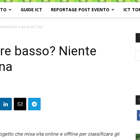
ATO
GUIDE ICT
REPORTAGE POST EVENTO
ICT TO
nte treni e aerei in Cina
ore basso? Niente
ina
f
etto che mixa vita online e offline per classificare gli