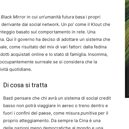
x
Black Mirror
in cui un’umanità futura basa i propri
e derivante dai social network. Un po’ come il Klout che
punteggio basato sul comportamento in rete. Una
na. Qui il governo ha deciso di adottare un sistema che
ale, come risultato del mix di vari fattori: dalla fedina
otti acquistati online e lo stato di famiglia. Insomma,
reoccupantemente surreale se si considera che la
ività quotidiane.
Di cosa si tratta
Basti pensare che chi avrà un sistema di social credit
basso non potrà viaggiare in aereo o treno dentro e
fuori i confini del paese, come misura
punitiva
per il
proprio atteggiamento. Da sempre la Cina è una
delle nazioni meno democratiche al mondo e una