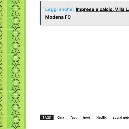
Leggi anche:
Imprese e calcio. Villa
Modena FC
TAGS
Cina
fact
hoot
Netflix
social ne