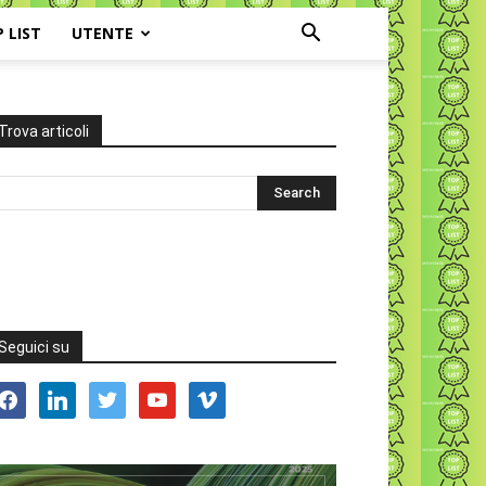
P LIST
UTENTE
Trova articoli
Seguici su
acebook
linkedin
twitter
youtube
vimeo