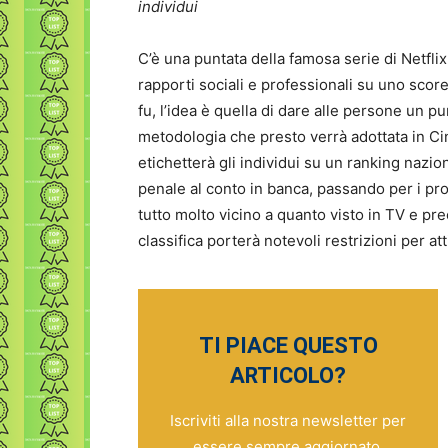
individui
C’è una puntata della famosa serie di Netfli
rapporti sociali e professionali su uno scor
fu, l’idea è quella di dare alle persone un 
metodologia che presto verrà adottata in Ci
etichetterà gli individui su un ranking nazion
penale al conto in banca, passando per i prod
tutto molto vicino a quanto visto in TV e p
classifica porterà notevoli restrizioni per att
TI PIACE QUESTO
ARTICOLO?
Iscriviti alla nostra newsletter per
essere sempre aggiornato.