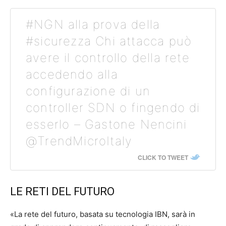
#NGN alla prova della
#sicurezza Chi attacca può
avere il controllo della rete
accedendo alla
configurazione di un
controller SDN o fingendo di
esserlo – Gastone Nencini
@TrendMicroItaly
CLICK TO TWEET
LE RETI DEL FUTURO
«La rete del futuro, basata su tecnologia IBN, sarà in