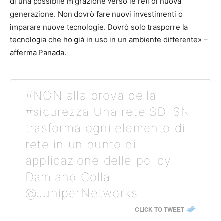
di una possibile migrazione verso le reti di nuova
generazione. Non dovrò fare nuovi investimenti o
imparare nuove tecnologie. Dovrò solo trasporre la
tecnologia che ho già in uso in un ambiente differente» –
afferma Panada.
#NGN alla prova della
#sicurezza Una rete SD-SN
trasforma ogni elemento di
rete in un punto di
applicazione delle policy –
Damiano Colla
@JuniperNetworks
CLICK TO TWEET