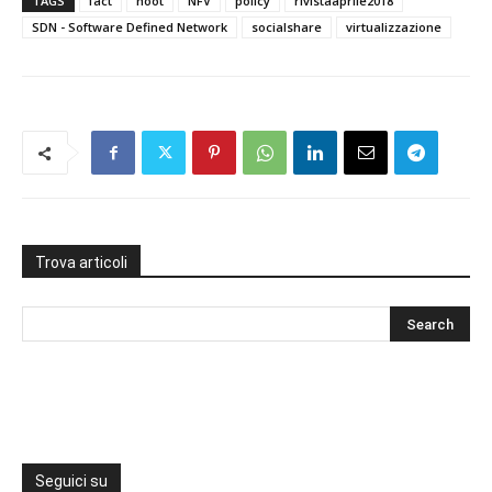
TAGS
fact
hoot
NFV
policy
rivistaaprile2018
SDN - Software Defined Network
socialshare
virtualizzazione
Trova articoli
Seguici su