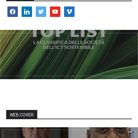
facebook
linkedin
twitter
youtube
vimeo
WEB COVER