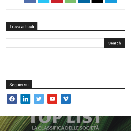
Trova articoli
Seguici su
facebook
linkedin
twitter
youtube
vimeo