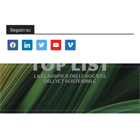
Seguici su
facebook
linkedin
twitter
youtube
vimeo