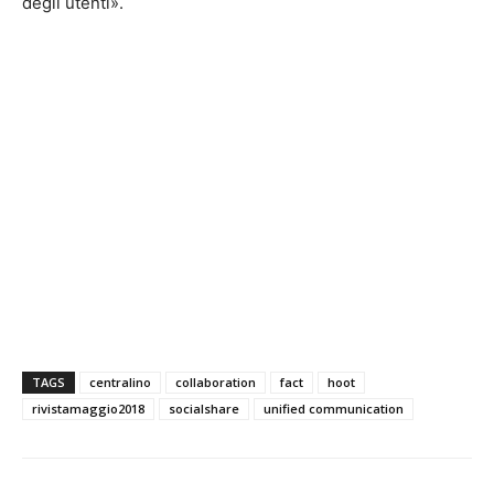
degli utenti».
TAGS
centralino
collaboration
fact
hoot
rivistamaggio2018
socialshare
unified communication