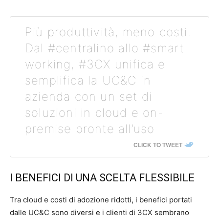
Più produttività, meno costi.
Dal #centralino allo #smart
working, #3CX unifica e
semplifica la UC&C in
azienda con un set di
soluzioni in cloud e on-
premise pronte all’uso
CLICK TO TWEET
I BENEFICI DI UNA SCELTA FLESSIBILE
Tra cloud e costi di adozione ridotti, i benefici portati
dalle UC&C sono diversi e i clienti di 3CX sembrano