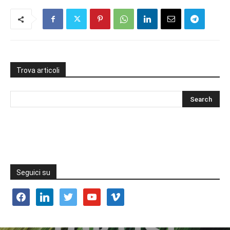
Trova articoli
Seguici su
facebook
linkedin
twitter
youtube
vimeo