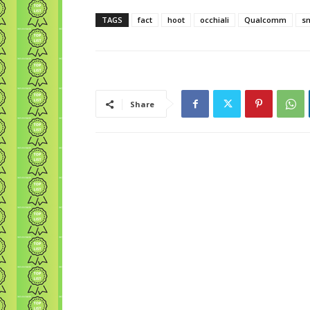
TAGS
fact
hoot
occhiali
Qualcomm
sm
Share