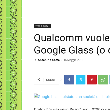
Web e Social
Qualcomm vuole r
Google Glass (o 
Di
Antonino Caffo
-
16 Maggio 2018
Share
Dietro il lancio dello Snapdragon 3100 ci sar