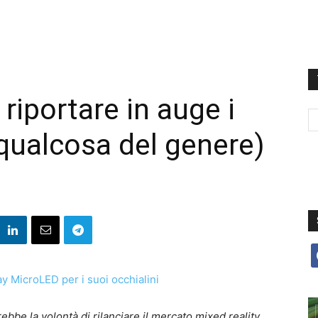
iportare in auge i
qualcosa del genere)
f
ebbe la volontà di rilanciare il mercato mixed reality,