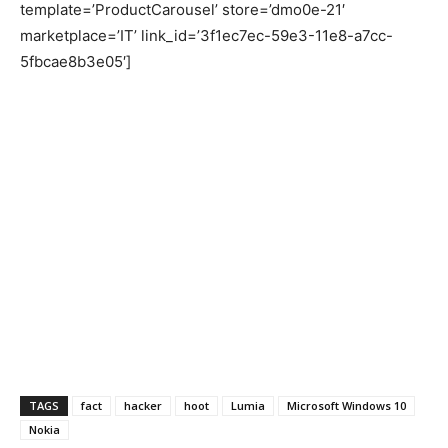
template=’ProductCarousel’ store=’dmo0e-21′
marketplace=’IT’ link_id=’3f1ec7ec-59e3-11e8-a7cc-
5fbcae8b3e05′]
TAGS
fact
hacker
hoot
Lumia
Microsoft Windows 10
Nokia