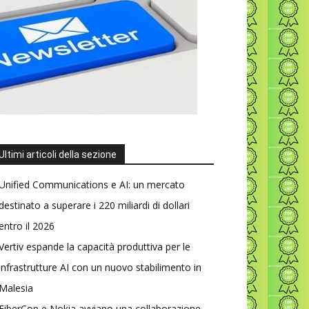
Ultimi articoli della sezione
Unified Communications e AI: un mercato
destinato a superare i 220 miliardi di dollari
entro il 2026
Vertiv espande la capacità produttiva per le
infrastrutture AI con un nuovo stabilimento in
Malesia
FiberCop e Nokia avviano una collaborazione