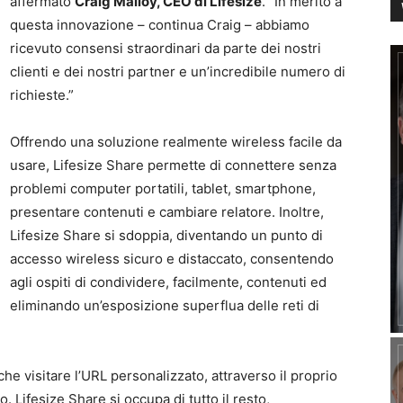
affermato
Craig Malloy, CEO di Lifesize
. “In merito a
questa innovazione – continua Craig – abbiamo
ricevuto consensi straordinari da parte dei nostri
clienti e dei nostri partner e un’incredibile numero di
richieste.”
Offrendo una soluzione realmente wireless facile da
usare, Lifesize Share permette di connettere senza
problemi computer portatili, tablet, smartphone,
presentare contenuti e cambiare relatore. Inoltre,
Lifesize Share si sdoppia, diventando un punto di
accesso wireless sicuro e distaccato, consentendo
agli ospiti di condividere, facilmente, contenuti ed
eliminando un’esposizione superflua delle reti di
 che visitare l’URL personalizzato, attraverso il proprio
. Lifesize Share si occupa di tutto il resto,