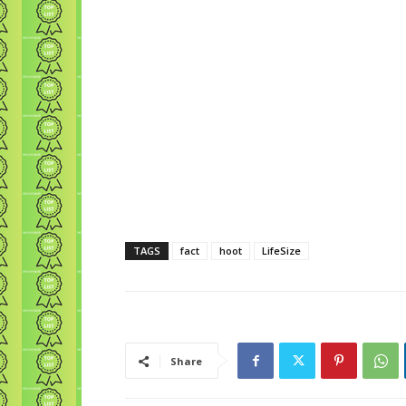
TAGS
fact
hoot
LifeSize
Share