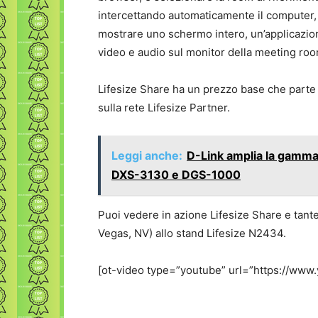
intercettando automaticamente il computer,
mostrare uno schermo intero, un’applicazion
video e audio sul monitor della meeting roo
Lifesize Share ha un prezzo base che parte 
sulla rete Lifesize Partner.
Leggi anche:
D-Link amplia la gamma 
DXS-3130 e DGS-1000
Puoi vedere in azione Lifesize Share e tant
Vegas, NV) allo stand Lifesize N2434.
[ot-video type=”youtube” url=”https://ww