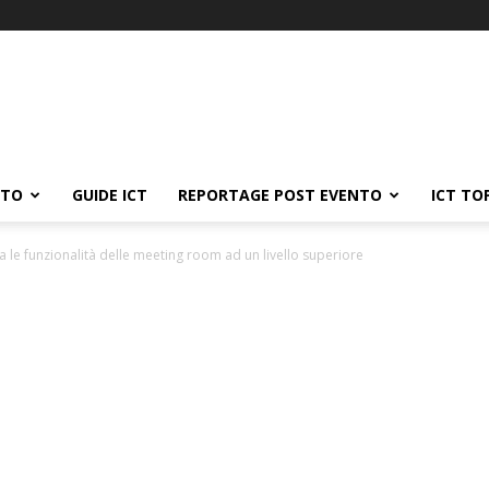
ATO
GUIDE ICT
REPORTAGE POST EVENTO
ICT TO
a le funzionalità delle meeting room ad un livello superiore