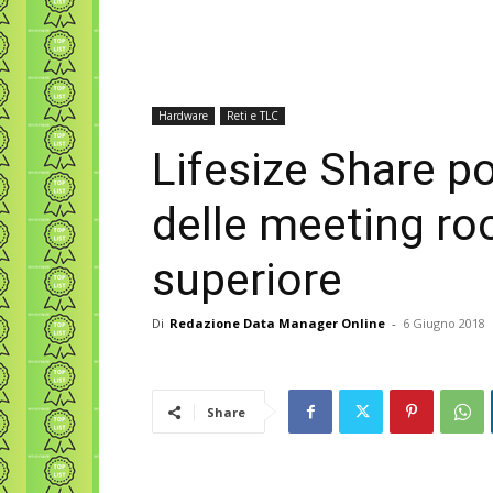
Hardware
Reti e TLC
Lifesize Share po
delle meeting roo
superiore
Di
Redazione Data Manager Online
-
6 Giugno 2018
Share