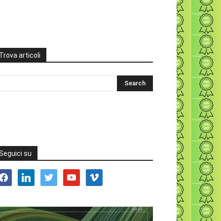
Trova articoli
Seguici su
acebook
linkedin
twitter
youtube
vimeo