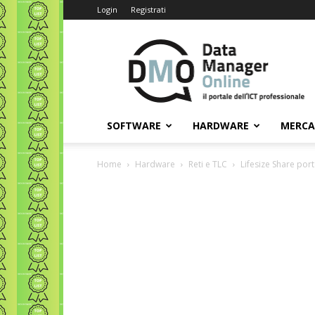
Login
Registrati
Data
Manager
Online
SOFTWARE
HARDWARE
MERC
Home
Hardware
Reti e TLC
Lifesize Share port