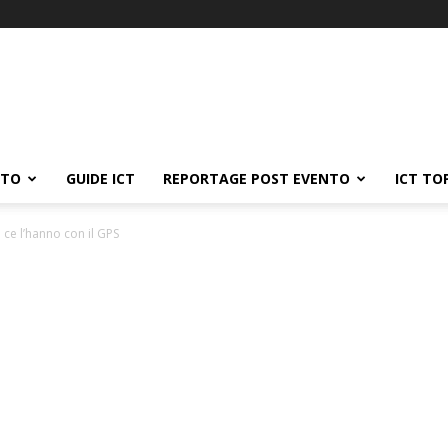
ATO
GUIDE ICT
REPORTAGE POST EVENTO
ICT TO
 ce l’hanno con il GPS