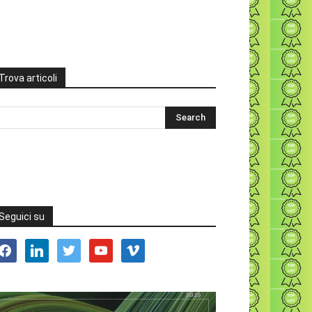
Trova articoli
Seguici su
acebook
linkedin
twitter
youtube
vimeo