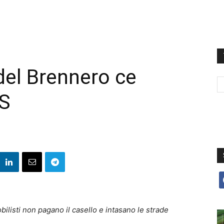
del Brennero ce
PS
f
ilisti non pagano il casello e intasano le strade