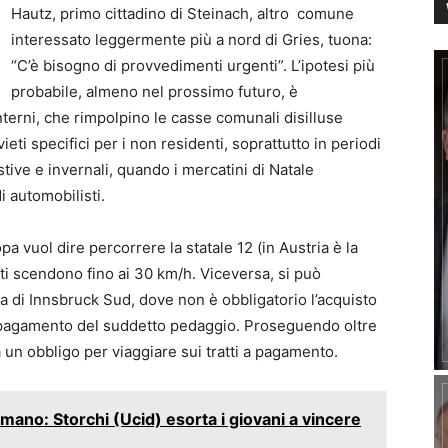
Hautz, primo cittadino di Steinach, altro
comune
interessato leggermente più a nord di Gries, tuona:
“C’è bisogno di provvedimenti urgenti”. L’ipotesi più
probabile, almeno nel prossimo futuro, è
interni, che rimpolpino le casse comunali disilluse
ieti specifici per i non residenti, soprattutto in periodi
stive e invernali, quando i mercatini di Natale
i automobilisti.
pa vuol dire percorrere la statale 12 (in Austria è la
unti scendono fino ai 30 km/h. Viceversa, si può
ita di Innsbruck Sud, dove non è obbligatorio l’acquisto
 il pagamento del suddetto pedaggio. Proseguendo oltre
a un obbligo per viaggiare sui tratti a pagamento.
mano: Storchi (Ucid) esorta i giovani a vincere