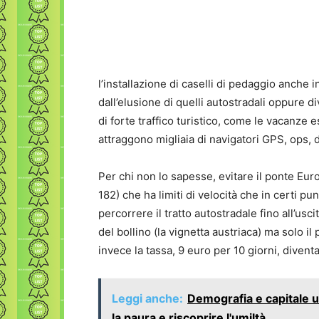
l’installazione di caselli di pedaggio anche 
dall’elusione di quelli autostradali oppure div
di forte traffico turistico, come le vacanze e
attraggono migliaia di navigatori GPS, ops, d
Per chi non lo sapesse, evitare il ponte Euro
182) che ha limiti di velocità che in certi p
percorrere il tratto autostradale fino all’usc
del bollino (la vignetta austriaca) ma solo
invece la tassa, 9 euro per 10 giorni, divent
Leggi anche:
Demografia e capitale u
la paura e riscoprire l'umiltà