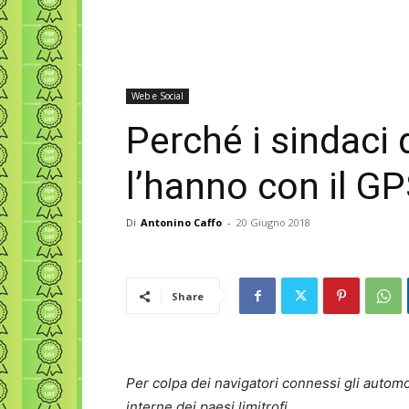
Web e Social
Perché i sindaci 
l’hanno con il G
Di
Antonino Caffo
-
20 Giugno 2018
Share
Per colpa dei navigatori connessi gli automob
interne dei paesi limitrofi