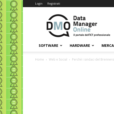
Login
Registrati
Data
Manager
Online
SOFTWARE
HARDWARE
MERC
Home
Web e Social
Perché i sindaci del Brennero