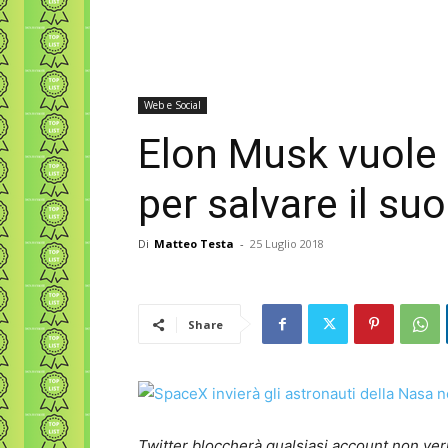
Web e Social
Elon Musk vuole l
per salvare il s
Di
Matteo Testa
-
25 Luglio 2018
Share
Twitter bloccherà qualsiasi account non veri