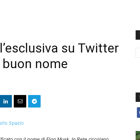
’esclusiva su Twitter
uo buon nome
f
ficato con il nome di Elon Musk. In Rete circolano