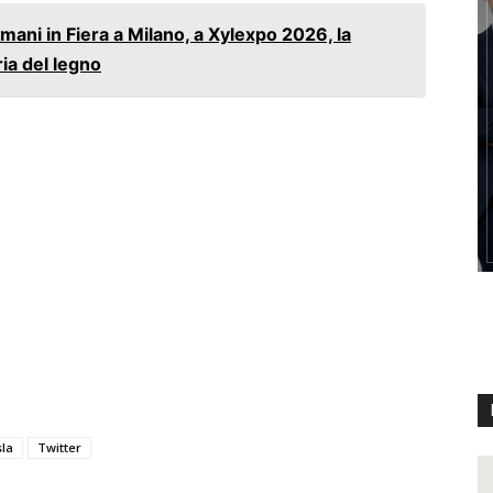
ni in Fiera a Milano, a Xylexpo 2026, la
ria del legno
la
Twitter