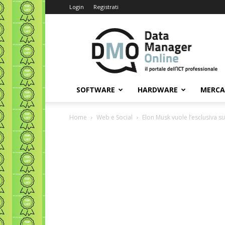
Login
Registrati
Data
Manager
Online
SOFTWARE
HARDWARE
MERC
Home
Web e Social
Elon Musk vuole l’esclusiva s