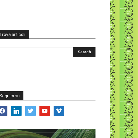
Trova articoli
Seguici su
acebook
linkedin
twitter
youtube
vimeo