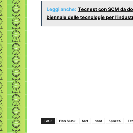
Leggi anche:
Tecnest con SCM da doma
biennale delle tecnologie per l'indust
TAGS
Elon Musk
fact
hoot
SpaceX
Tes