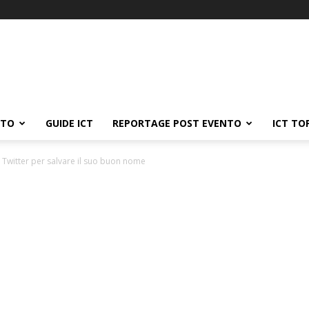
ATO
GUIDE ICT
REPORTAGE POST EVENTO
ICT TO
u Twitter per salvare il suo buon nome