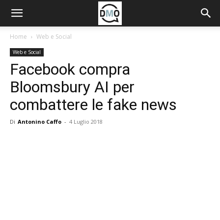
Home
Web e Social
Web e Social
Facebook compra
Bloomsbury AI per
combattere le fake news
Di
Antonino Caffo
-
4 Luglio 2018