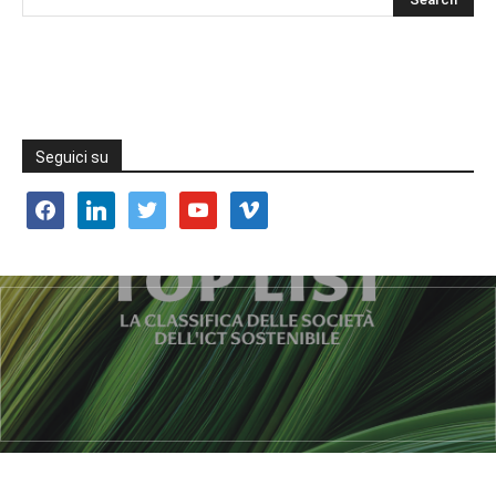
Seguici su
facebook
linkedin
twitter
youtube
vimeo