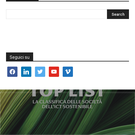
Seguici su
facebook
linkedin
twitter
youtube
vimeo