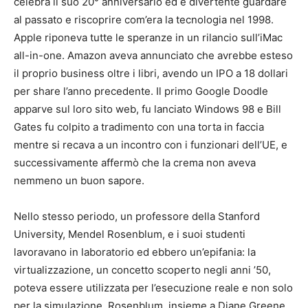
celebra il suo 20° anniversario ed è divertente guardare
al passato e riscoprire com’era la tecnologia nel 1998.
Apple riponeva tutte le speranze in un rilancio sull’iMac
all-in-one. Amazon aveva annunciato che avrebbe esteso
il proprio business oltre i libri, avendo un IPO a 18 dollari
per share l’anno precedente. Il primo Google Doodle
apparve sul loro sito web, fu lanciato Windows 98 e Bill
Gates fu colpito a tradimento con una torta in faccia
mentre si recava a un incontro con i funzionari dell’UE, e
successivamente affermò che la crema non aveva
nemmeno un buon sapore.
Nello stesso periodo, un professore della Stanford
University, Mendel Rosenblum, e i suoi studenti
lavoravano in laboratorio ed ebbero un’epifania: la
virtualizzazione, un concetto scoperto negli anni ’50,
poteva essere utilizzata per l’esecuzione reale e non solo
per la simulazione. Rosenblum, insieme a Diane Greene,