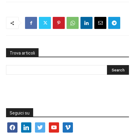
Trova articoli
Seguici su
facebook
linkedin
twitter
youtube
vimeo