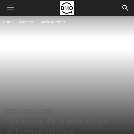
Home
Mercato
Tavole Rotonde ICT
Mercato
Tavole Rotonde ICT
Commerce 4.0, il retail nell’era
dell’iperconvergenza