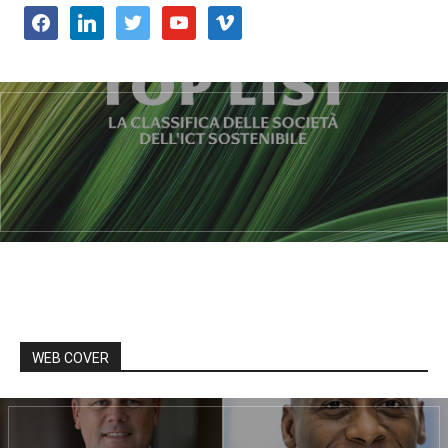
facebook
linkedin
twitter
youtube
vimeo
WEB COVER