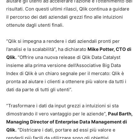
aiutare gli utenti ad accelerare l’azione e l’ottenimento dei
risultati. Con questi ultimi rilasci, Qlik continua a guidare
il percorso dei dati aziendali grezzi fino alle intuizioni
ottenute dagli utenti finali.
“Qlik si impegna a rendere i dati aziendali pronti per
l’analisi e la scalabilità”, ha dichiarato
Mike Potter, CTO di
Qlik.
“Offrire una nuova release di Qlik Data Catalyst
insieme alla prima versione dell’Associative Big Data
Index di Qlik è un chiaro segnale per il mercato: Qlik è
pronta ad aiutare i clienti a ottenere più valore da tutti i
dati da parte di tutti gli utenti”.
“Trasformare i dati da input grezzi a intuizioni si sta
dimostrando il vero vantaggio per le aziende”,
Paul Barth,
Managing Director of Enterprise Data Management di
Qlik.
“Districare i dati, portare ad essi più valore e
renderli più facili da utilizzare sono gli obiettivi