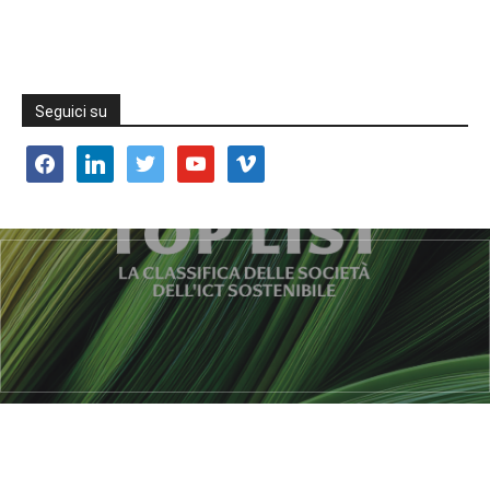
Seguici su
facebook
linkedin
twitter
youtube
vimeo