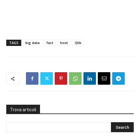
TAGS
big data
fact
hoot
Qlik
Trova articoli