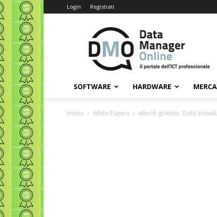
Login
Registrati
Data
Manager
Online
SOFTWARE
HARDWARE
MERC
Home
White Papers
eBook gratuito: Data Virtual