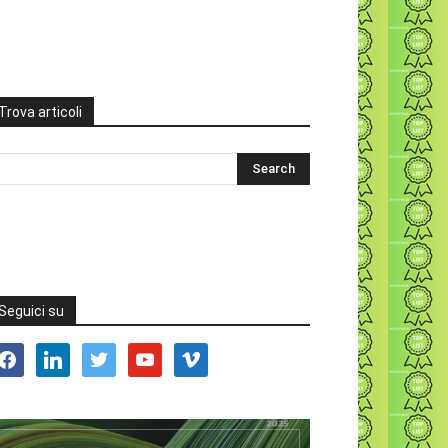
Trova articoli
Seguici su
acebook
linkedin
twitter
youtube
vimeo