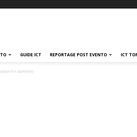
ATO
GUIDE ICT
REPORTAGE POST EVENTO
ICT TO
ization for dummies