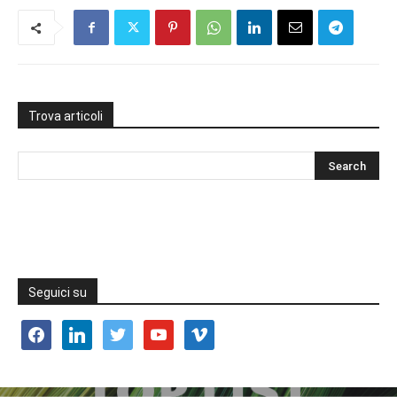
Trova articoli
Seguici su
facebook
linkedin
twitter
youtube
vimeo