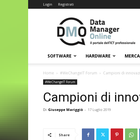
Login
Registrati
Data
Manager
Online
SOFTWARE
HARDWARE
MERC
Home
#WeChangeIT Forum
Campioni di innovaz
#WeChangeIT Forum
Campioni di inn
Di
Giuseppe Mariggiò
-
17 Luglio 2019
Share