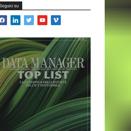
Seguici su
acebook
linkedin
twitter
youtube
vimeo