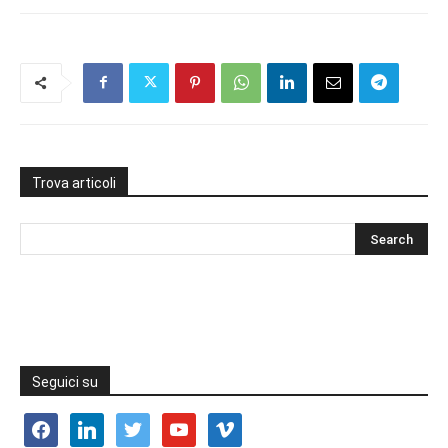
Trova articoli
Seguici su
facebook
linkedin
twitter
youtube
vimeo