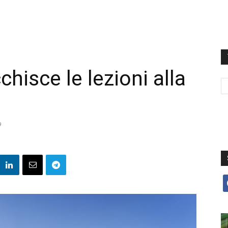
hisce le lezioni alla
9
f