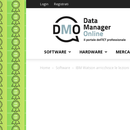
Login
Registrati
Data
Manager
Online
SOFTWARE
HARDWARE
MERC
Home
Software
IBM Watson arricchisce le lezioni