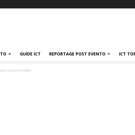
ATO
GUIDE ICT
REPORTAGE POST EVENTO
ICT TO
 alla scuola Holden