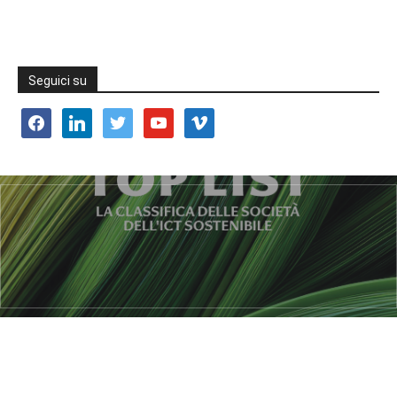
Seguici su
facebook
linkedin
twitter
youtube
vimeo