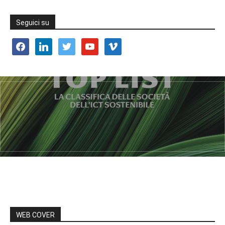
Seguici su
facebook
linkedin
twitter
youtube
vimeo
WEB COVER