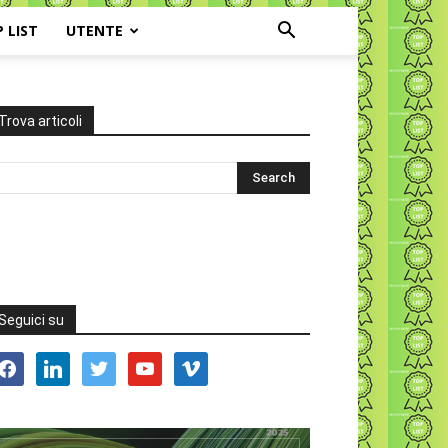
P LIST
UTENTE
Trova articoli
Seguici su
acebook
linkedin
twitter
youtube
vimeo