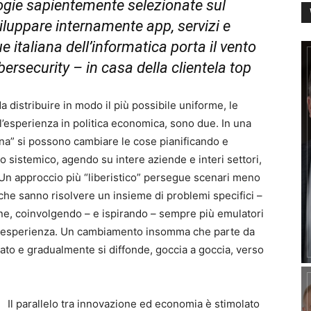
ogie sapientemente selezionate sul
viluppare internamente app, servizi e
e italiana dell’informatica porta il vento
ersecurity – in casa della clientela top
a distribuire in modo il più possibile uniforme, le
ll’esperienza in politica economica, sono due. In una
ana” si possono cambiare le cose pianificando e
 sistemico, agendo su intere aziende e interi settori,
 Un approccio più “liberistico” persegue scenari meno
 che sanno risolvere un insieme di problemi specifici –
ne, coinvolgendo – e ispirando – sempre più emulatori
ola esperienza. Un cambiamento insomma che parte da
ssato e gradualmente si diffonde, goccia a goccia, verso
Il parallelo tra innovazione ed economia è stimolato