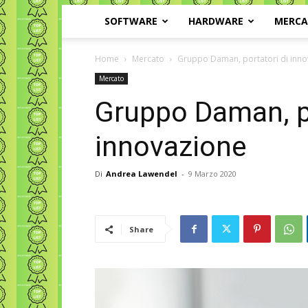
SOFTWARE
HARDWARE
MERC
Home
Mercato
Gruppo Daman, portatori di inn
Mercato
Gruppo Daman, po
innovazione
Di
Andrea Lawendel
-
9 Marzo 2020
Share