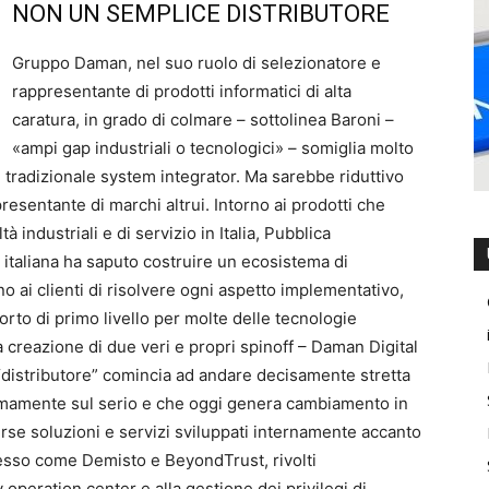
NON UN SEMPLICE DISTRIBUTORE
Gruppo Daman, nel suo ruolo di selezionatore e
rappresentante di prodotti informatici di alta
caratura, in grado di colmare – sottolinea Baroni –
«ampi gap industriali o tecnologici» – somiglia molto
l tradizionale system integrator. Ma sarebbe riduttivo
sentante di marchi altrui. Intorno ai prodotti che
 industriali e di servizio in Italia, Pubblica
 italiana ha saputo costruire un ecosistema di
o ai clienti di risolvere ogni aspetto implementativo,
orto di primo livello per molte delle tecnologie
a creazione di due veri e propri spinoff – Daman Digital
 “distributore” comincia ad andare decisamente stretta
emamente sul serio e che oggi genera cambiamento in
se soluzioni e servizi sviluppati internamente accanto
cesso come Demisto e BeyondTrust, rivolti
operation center e alla gestione dei privilegi di