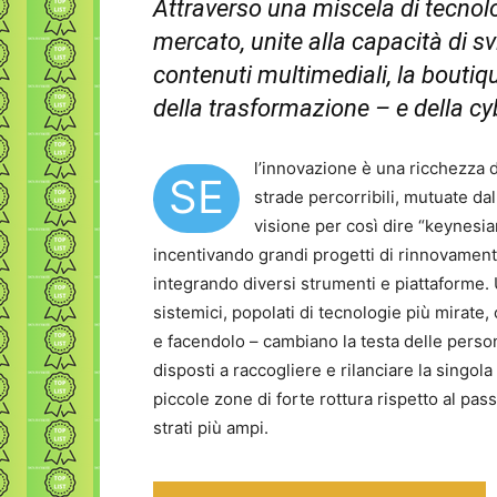
Attraverso una miscela di tecnol
mercato, unite alla capacità di s
contenuti multimediali, la boutiqu
della trasformazione – e della cyb
l’innovazione è una ricchezza d
SE
strade percorribili, mutuate da
visione per così dire “keynesi
incentivando grandi progetti di rinnovamento
integrando diversi strumenti e piattaforme.
sistemici, popolati di tecnologie più mirate,
e facendolo – cambiano la testa delle perso
disposti a raccogliere e rilanciare la sing
piccole zone di forte rottura rispetto al pa
strati più ampi.