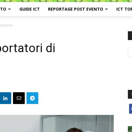
ATO
GUIDE ICT
REPORTAGE POST EVENTO
ICT TO
ovazione
rtatori di
f