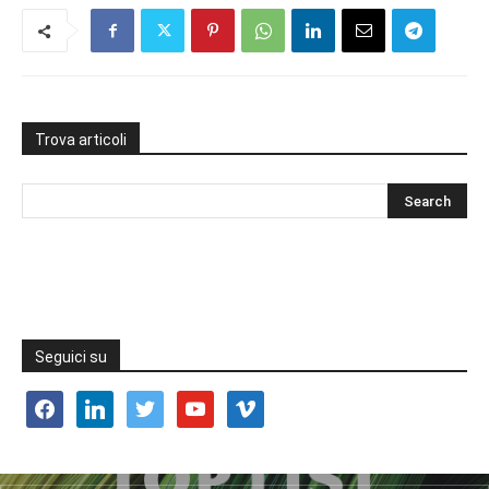
Trova articoli
Seguici su
facebook
linkedin
twitter
youtube
vimeo