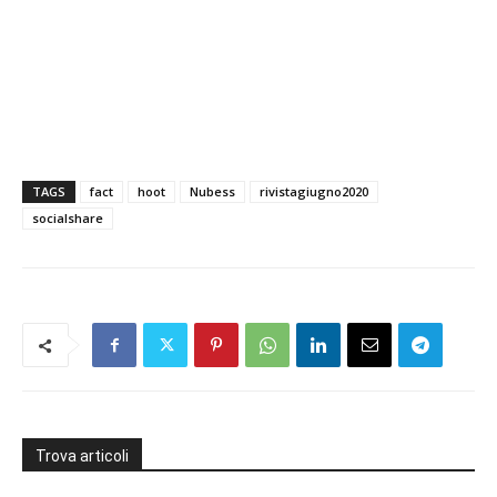
TAGS
fact
hoot
Nubess
rivistagiugno2020
socialshare
Trova articoli