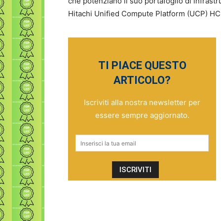
che potenziano il suo portafoglio di infrast
Hitachi Unified Compute Platform (UCP) HC
TI PIACE QUESTO
ARTICOLO?
Iscriviti alla nostra newsletter per
essere sempre aggiornato.