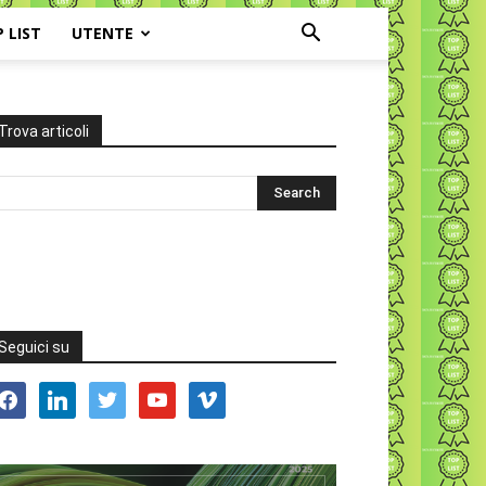
P LIST
UTENTE
Trova articoli
Seguici su
acebook
linkedin
twitter
youtube
vimeo