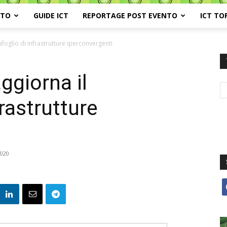
ATO
GUIDE ICT
REPORTAGE POST EVENTO
ICT TO
afoglio di infrastrutture iperconvergenti
ggiorna il
frastrutture
2020
f