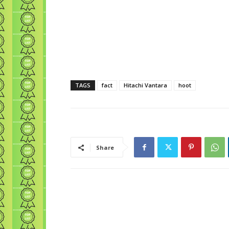
TAGS
fact
Hitachi Vantara
hoot
Share