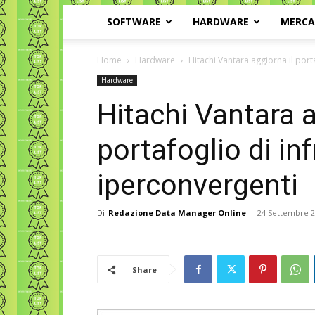
SOFTWARE
HARDWARE
MERC
Home
Hardware
Hitachi Vantara aggiorna il port
Hardware
Hitachi Vantara a
portafoglio di in
iperconvergenti
Di
Redazione Data Manager Online
-
24 Settembre 
Share