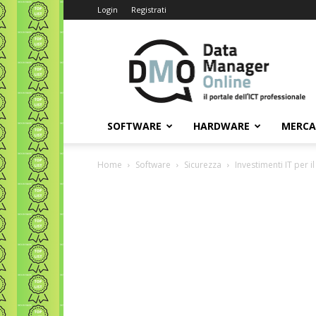
Login
Registrati
Data
Manager
Online
SOFTWARE
HARDWARE
MERC
Home
Software
Sicurezza
Investimenti IT per i