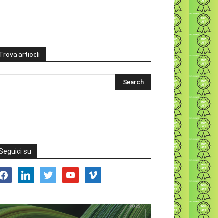
Trova articoli
Seguici su
acebook
linkedin
twitter
youtube
vimeo