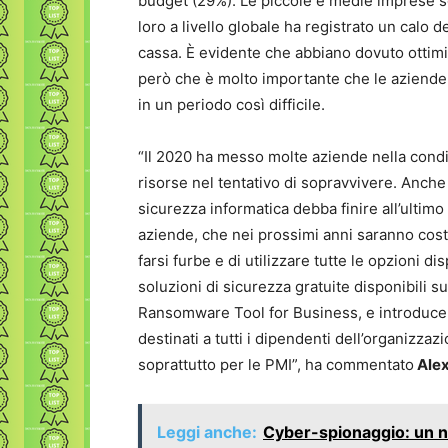
budget (29%). Le piccole e medie imprese so
loro a livello globale ha registrato un calo d
cassa. È evidente che abbiano dovuto ottim
però che è molto importante che le aziende 
in un periodo così difficile.
“Il 2020 ha messo molte aziende nella condiz
risorse nel tentativo di sopravvivere. Anche 
sicurezza informatica debba finire all’ultimo
aziende, che nei prossimi anni saranno cost
farsi furbe e di utilizzare tutte le opzioni di
soluzioni di sicurezza gratuite disponibili
Ransomware Tool for Business, e introducen
destinati a tutti i dipendenti dell’organizza
soprattutto per le PMI”, ha commentato
Alex
Leggi anche:
Cyber-spionaggio: un nu