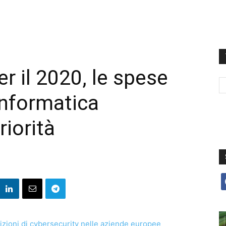
er il 2020, le spese
informatica
iorità
f