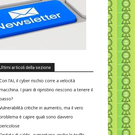
Ultimi articoli della sezione
Con l’AI, il cyber rischio corre a velocità
macchina. I piani di ripristino riescono a tenere il
passo?
Vulnerabilità critiche in aumento, ma il vero
problema è capire quali sono davvero
pericolose
Ondata di caldo, aumentano anche le truffe