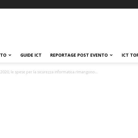
ATO
GUIDE ICT
REPORTAGE POST EVENTO
ICT TO
l 2020, le spese per la sicurezza informatica rimangono...