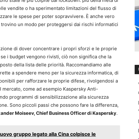
no state le più colpite dal lockdown: più della metà di
elle vendite o ha sperimentato limitazioni del flusso di
izzare le spese per poter sopravvivere. È anche vero
trovino un modo per proteggersi dai rischi informatici
ione di dover concentrare i propri sforzi e le proprie
se i budget vengono rivisti, ciò non significa che la
 posto della lista delle priorità. Raccomandiamo alle
rette a spendere meno per la sicurezza informatica, di
sponibili per rafforzare le proprie difese, rivolgendosi a
 sul mercato, come ad esempio Kaspersky Anti-
do programmi di sensibilizzazione alla sicurezza
zione. Sono piccoli passi che possono fare la differenza,
ander Moiseev, Chief Business Officer di Kaspersky
.
ovo gruppo legato alla Cina colpisce le