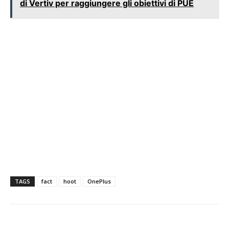
di Vertiv per raggiungere gli obiettivi di PUE
TAGS
fact
hoot
OnePlus