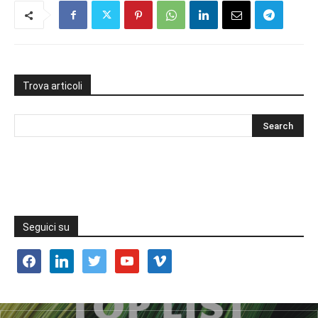
Trova articoli
Seguici su
facebook
linkedin
twitter
youtube
vimeo