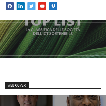
facebook
linkedin
twitter
youtube
vimeo
WEB COVER