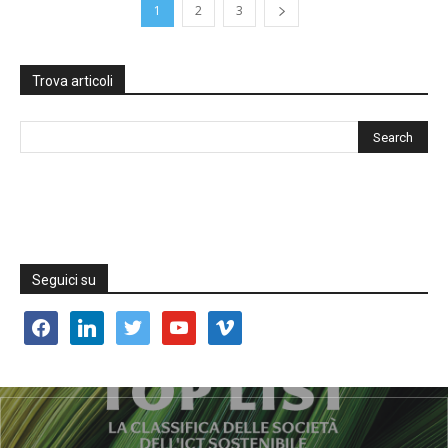
1
2
3
Trova articoli
Seguici su
facebook
linkedin
twitter
youtube
vimeo