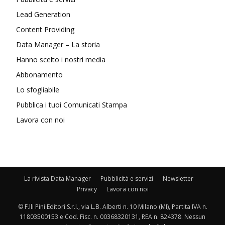
Lead Generation
Content Providing
Data Manager – La storia
Hanno scelto i nostri media
Abbonamento
Lo sfogliabile
Pubblica i tuoi Comunicati Stampa
Lavora con noi
La rivista Data Manager
Pubblicità e servizi
Newsletter
Privacy
Lavora con noi
© F.lli Pini Editori S.r.l., via L.B. Alberti n. 10 Milano (MI), Partita IVA n.
11803500153 e Cod. Fisc. n. 00368320131, REA n. 824378. Nessun