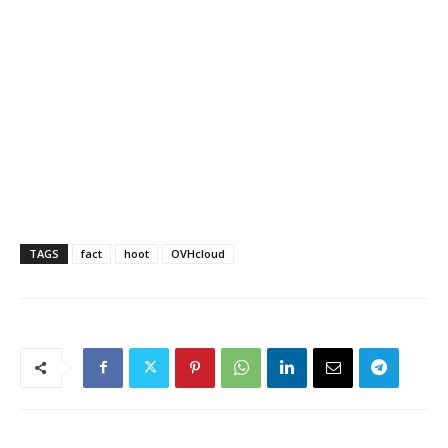
TAGS
fact
hoot
OVHcloud