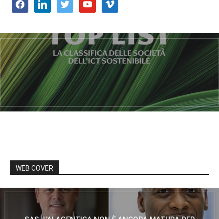
facebook
linkedin
twitter
youtube
vimeo
WEB COVER