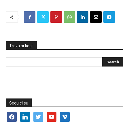
Trova articoli
Seguici su
facebook
linkedin
twitter
youtube
vimeo