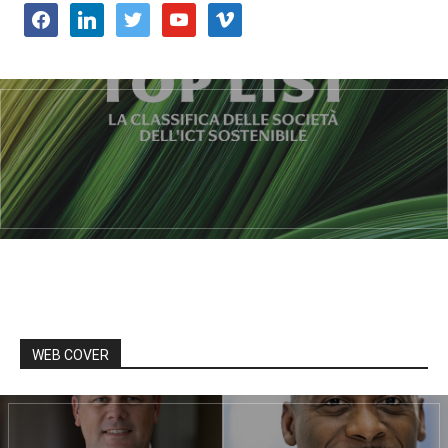
facebook
linkedin
twitter
youtube
vimeo
WEB COVER