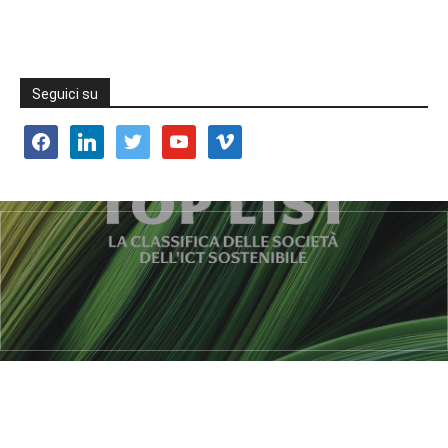
Seguici su
facebook
linkedin
twitter
youtube
vimeo