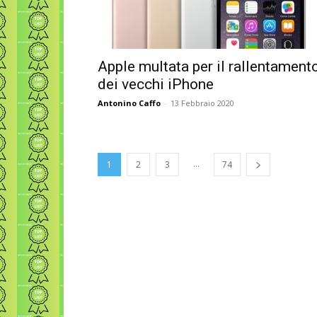
Apple multata per il rallentament
dei vecchi iPhone
Antonino Caffo
-
13 Febbraio 2020
...
1
2
3
74