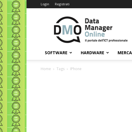
Login
Registrati
Data
Manager
Online
SOFTWARE
HARDWARE
MERC
Home
Tags
IPhone