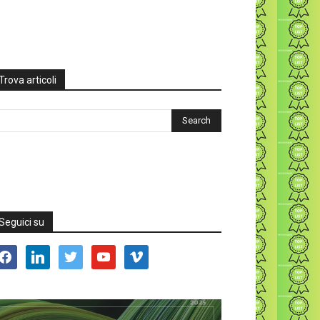
Trova articoli
Seguici su
acebook
linkedin
twitter
youtube
vimeo