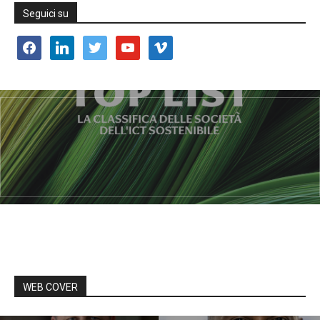
Seguici su
facebook
linkedin
twitter
youtube
vimeo
WEB COVER